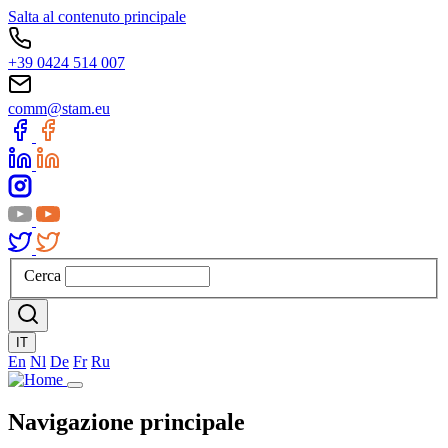
Salta al contenuto principale
+39 0424 514 007
comm@stam.eu
Cerca
IT
En
Nl
De
Fr
Ru
Navigazione principale