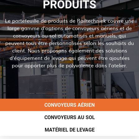
PRODUITS
Le portefeuille de produits de Railtechniek couvre une
large gamme d'options de convoyeurs aériens et de
convoyeurs au sol automatisés et manuels, qui
peuvent tous être personnalisés selon les souhaits du
client. Nous proposons également des solutions
d'équipement de levage qui peuvent être ajoutées
pour apporter plus de polyvalence dans l'atelier.
Navigation principale
CONVOYEURS AÉRIEN
CONVOYEURS AU SOL
MATÉRIEL DE LEVAGE